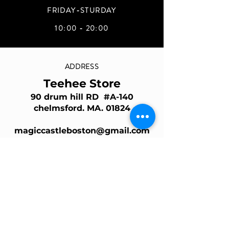
FRIDAY-STURDAY
10:00 - 20:00
ADDRESS
Teehee Store
90 drum hill RD #A-140
chelmsford. MA. 01824
magiccastleboston@gmail.com
Join Our Mailing List