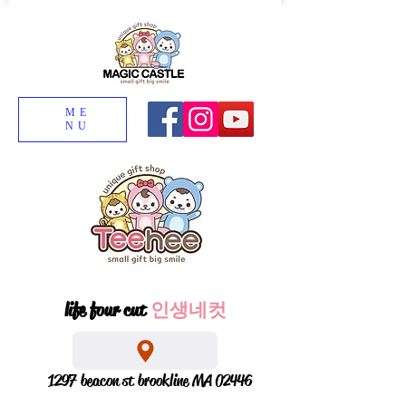
ME
NU
life four cut
인생네컷
1297 beacon st brookline MA 02446