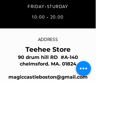
FRIDAY-STURDAY
10:00 - 20:00
ADDRESS
Teehee Store
90 drum hill RD #A-140
chelmsford. MA. 01824
magiccastleboston@gmail.com
Join Our Mailing List