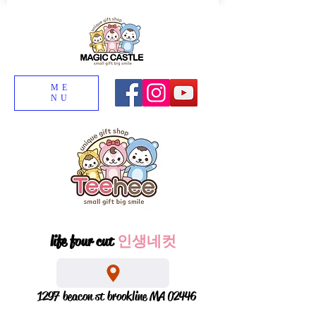
ME
NU
life four cut
인생네컷
1297 beacon st brookline MA 02446