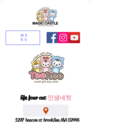
ME
NU
life four cut
인생네컷
1297 beacon st brookline MA 02446